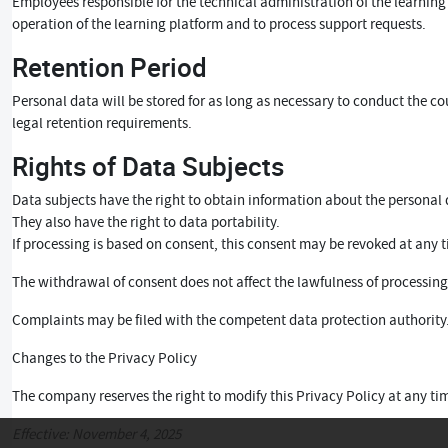
Employees responsible for the technical administration of the learning 
operation of the learning platform and to process support requests.
Retention Period
Personal data will be stored for as long as necessary to conduct the cou
legal retention requirements.
Rights of Data Subjects
Data subjects have the right to obtain information about the personal da
They also have the right to data portability.
If processing is based on consent, this consent may be revoked at any t
The withdrawal of consent does not affect the lawfulness of processing 
Complaints may be filed with the competent data protection authority
Changes to the Privacy Policy
The company reserves the right to modify this Privacy Policy at any ti
Effective: November 4, 2025