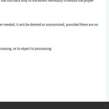
use this data only to the extent necessary to ensure the proper
ger needed, it will be deleted or anonymized, provided there are no
ocessing, or to object to processing.
x