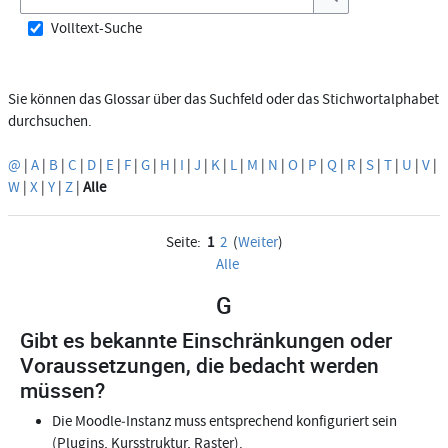
Suchen
Volltext-Suche
Sie können das Glossar über das Suchfeld oder das Stichwortalphabet
durchsuchen.
@
|
A
|
B
|
C
|
D
|
E
|
F
|
G
|
H
|
I
|
J
|
K
|
L
|
M
|
N
|
O
|
P
|
Q
|
R
|
S
|
T
|
U
|
V
|
W
|
X
|
Y
|
Z
|
Alle
Seite:
1
2
(
Weiter
)
Alle
G
Gibt es bekannte Einschränkungen oder
Voraussetzungen, die bedacht werden
müssen?
Die Moodle‑Instanz muss entsprechend konfiguriert sein
(Plugins, Kursstruktur, Raster).