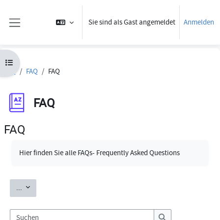
Zum Hauptinhalt
Sie sind als Gast angemeldet
Anmelden
Website-Übersicht
Kursindex öffnen
FAQ
FAQ
FAQ
FAQ
FAQ
Abschlussbedingungen
Hier finden Sie alle FAQs- Frequently Asked Questions
Einträge exportieren
...
Suchen