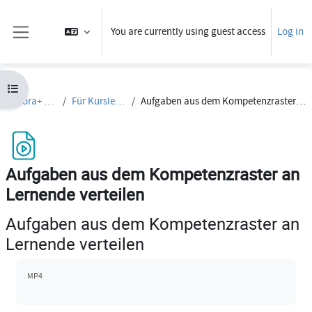
Skip to main content
You are currently using guest access
Log in
Side panel
Open course index
Dakora+ Tutorials
Für Kursleiter:innen
Aufgaben aus dem Kompetenzraster an Lernende verteilen
Aufgaben aus dem Kompetenzraster an
Lernende verteilen
Aufgaben aus dem Kompetenzraster an
Lernende verteilen
Completion requirements
MP4