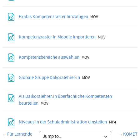
File
Exabis Kompetenzraster hinzufügen
MOV
File
Kompetenzraster in Moodle importieren
MOV
File
Kompetenzbereiche auswählen
MOV
File
Globale Gruppe Dakoralehrer:in
MOV
Als Dalkoralehrer:in überfachliche Kompetenzen
File
beurteilen
MOV
File
Niveaus in der Schuladministration einstellen
MP4
←
Für Lernende
→
KOMET