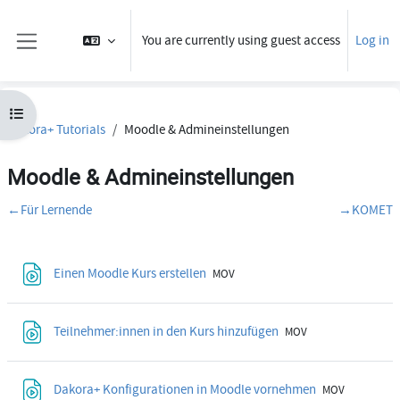
Skip to main content
You are currently using guest access
Log in
Side panel
Open course index
Dakora+ Tutorials
Moodle & Admineinstellungen
Moodle & Admineinstellungen
Section outline
←
Für Lernende
→
KOMET
File
Einen Moodle Kurs erstellen
MOV
File
Teilnehmer:innen in den Kurs hinzufügen
MOV
File
Dakora+ Konfigurationen in Moodle vornehmen
MOV