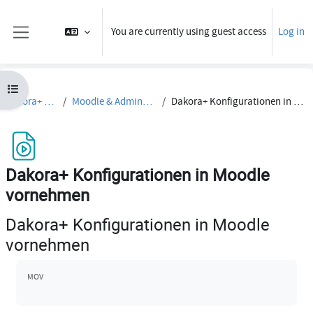
Skip to main content
You are currently using guest access
Log in
Side panel
Open course index
Dakora+ Tutorials
Moodle & Admineinstellungen
Dakora+ Konfigurationen in Moodle vornehmen
Dakora+ Konfigurationen in Moodle
vornehmen
Dakora+ Konfigurationen in Moodle
vornehmen
Completion requirements
MOV