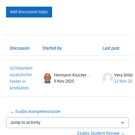
Add discussion topic
Discussion
Started by
Last post
Status
List of discussions. Showing 1 of 1 discussions
Sichtbarkeit
zusätzlicher
Hermann Klocker-Mark
9 Nov 2025
12 Nov 202
Felder in
Artefakten
← Exabis Kompetenzraster
Jump to activity
Exabis Student Review →