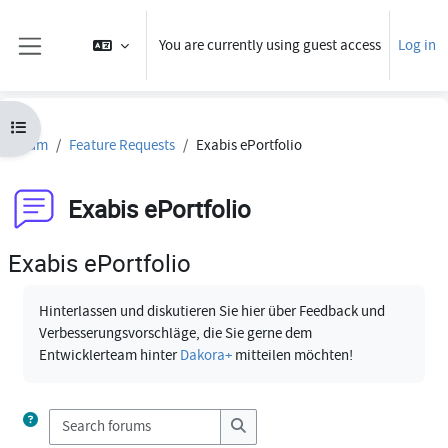
Skip to main content
You are currently using guest access
Log in
Side panel
Open course index
Forum
Feature Requests
Exabis ePortfolio
Exabis ePortfolio
Exabis ePortfolio
Completion requirements
Hinterlassen und diskutieren Sie hier über Feedback und
Verbesserungsvorschläge, die Sie gerne dem
Entwicklerteam hinter
Dakora+
mitteilen möchten!
Search forums
Search forums